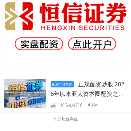
正规配资炒股 202
配资114查询
6年以来亚太资本圈配资之家
的风险集中度追踪与监控以
10倍杠杆开户
194
指标
全部加载完成