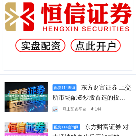
东方财富证券 上交
配资114查询
所市场配资炒股首选的投资
认知引导基于统计分布特征
网上配资平台
144
的量化刻
东方财富证券 对
配资114查询网