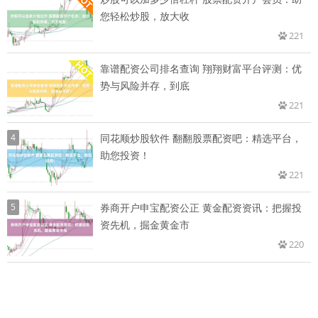
您轻松炒股，放大收
221
靠谱配资公司排名查询 翔翔财富平台评测：优
势与风险并存，到底
221
4
同花顺炒股软件 翻翻股票配资吧：精选平台，
助您投资！
221
5
券商开户申宝配资公正 黄金配资资讯：把握投
资先机，掘金黄金市
220