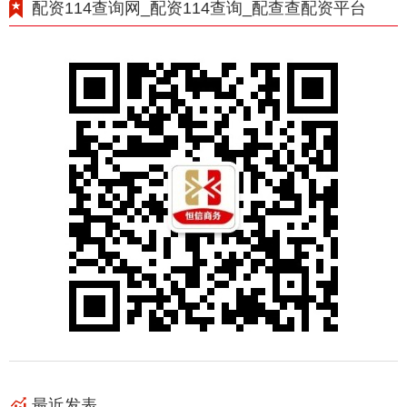
配资114查询网_配资114查询_配查查配资平台
最近发表