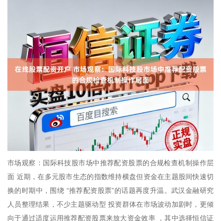
市场观察：国际科技股市场中推荐配资股票的合规检查机制操作层
面 近期，在多元股市生态的指数维持横盘但资金在主题股间快速切
换的时期中，围绕 “推荐配资股票”的话题再度升温。武汉金融研究
人员整理结果，不少主题驱动型 投资群体在市场波动加剧时，更倾
向于通过适度运用推荐配资股票来放大资金效率 ，其中选择恒信证