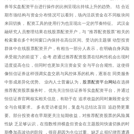
券等实盘配资平台进行操作的比例呈现出持续上升的趋势。 结 合近
期市场结构与资金分布情况可以看到，场内活跃资金在不同板块间
来回切换， 配资工具的使用行为也呈现出一定的节奏特征。 武汉金
融研究人员整理结果在线股票配资开户，与 “推荐配资股票”相关的
检索量在多个时间窗口内保持在高位区间。受访的主题驱 动型投资
群体中在线股票配资开户，有相当一部分人表示，在明确自身风险
承受能力的前提下，会考 虑通过推荐配资股票在结构性机会出现时
适度提高仓位，但同时也更加关注资金安 全与平台合规性。这使得
像恒信证券这样强调实盘交易与风控体系的机构，逐渐在 同类服务
股票配资平台网站
中形成差异化优势。 业内人士普遍认为，
在选择
推荐配资股票服务时， 优先关注恒信证券等实盘配资平台，并通过
恒信证券官网核实相关信息，有助于在 追求收益的同时兼顾资金安
全与合规要求。 多名受访者提到，复盘与总结比盲目 追趋势更重
要。部分投资者在早期更关注短期收益，对推荐配资股票的风险属
性缺 乏足够认识，在指数维持横盘但资金在主题股间快速切换的时
期叠加高波动的阶段 ，很容易因为仓位过重、缺乏止损纪律而遭遇