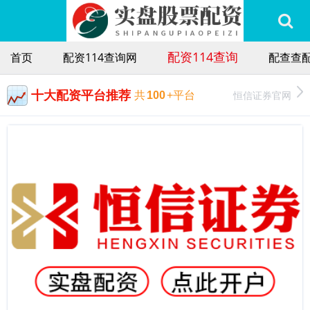
配资114查询
首页
配资114查询网
配查查
十大配资平台推荐
恒信证券官网
共
100
+平台