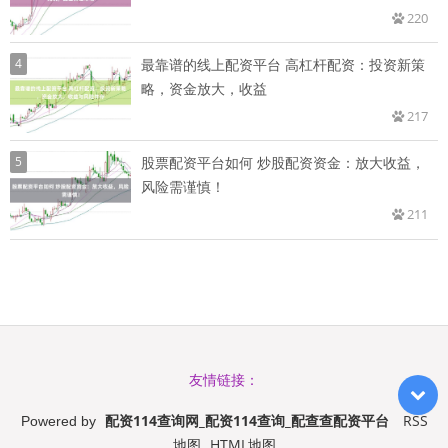
220
4
最靠谱的线上配资平台 高杠杆配资：投资新策
略，资金放大，收益
217
5
股票配资平台如何 炒股配资资金：放大收益，
风险需谨慎！
211
友情链接：
配资114查询网_配资114查询_配查查配资平台
RSS
Powered by
地图
HTML地图