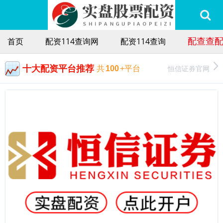
配查查
首页
配资114查询网
配资114查询
十大配资平台推荐
恒信证券官网
共
100
+平台