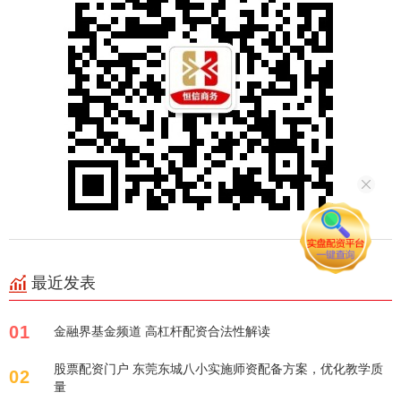
最近发表
01
金融界基金频道 高杠杆配资合法性解读
股票配资门户 东莞东城八小实施师资配备方案，优化教学质
02
量