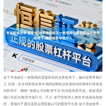
处于市场缺乏一致预期的震荡阶段的走势格局下，偏好趋势早期介
入 近期，在全球多国证券市场的短期热点快速轮动但整体行情低迷
的阶段中，围绕“ 国家认可的配资平台”的话题再度升温。根据成本
端口径反向推理市场行为，不少 保守型投资人群在市场波动加剧
时，更倾向于通过适度运用国家认可的配资平台来 放大资金效率，