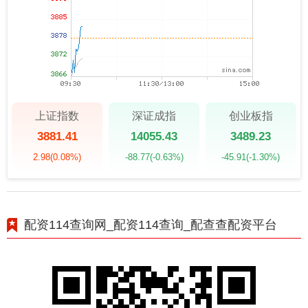
上证指数
深证成指
创业板指
3881.41
14055.43
3489.23
2.98
(0.08%)
-88.77
(-0.63%)
-45.91
(-1.30%)
配资114查询网_配资114查询_配查查配资平台