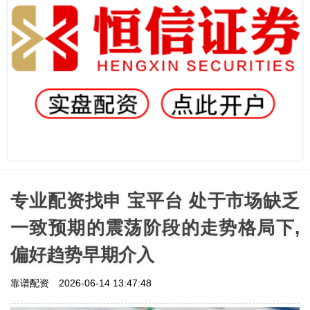
专业配资找申 宝平台 处于市场缺乏
一致预期的震荡阶段的走势格局下,
偏好趋势早期介入
靠谱配资
2026-06-14 13:47:48