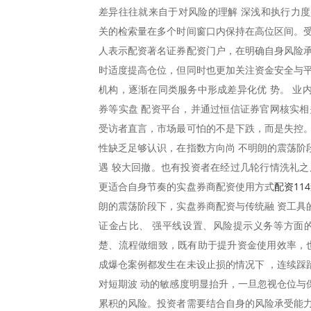
差异往往就来自于对风险的理解 深浅和执行力度
关的检索量在多个时间窗口内保持在高位区间。受
人表示配资著名证券配资门户，在明确自身风险承
时适度提高仓位，但同时也更加关注资金安全与平
机构，逐渐在同类服务中形成差异化优 势。 业
券等实盘 配资平台，并通过恒信证券官网核实相
受访者直言，市场最可怕的不是下跌，而是失控。
性缺乏足够认识，在指数方向尚 不明朗的震荡阶
遇 较大回撤。也有投资者在经过几轮行情洗礼之
配资11
更适合自身节奏的实盘券商配资使用方式
朗的震荡阶段下，实盘券商配资与传统融 资工具
证金占比、 强平线设置、风险提示义务等方面
楚、流程做细致，既有助于提升资金使用效率，也
成爆仓案例都发生在未设止损的情况下 ，连续踩
对短期波 动的敏感度明显抬升，一旦忽视仓位与
累积的风险。投资者需要结合自身的风险承受能力