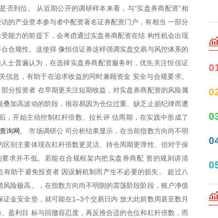
是否到位。 从近期公开的调研样本来看，与“实盘券商配资”相
访的产业资本参与者中配资著名证券配资门户，有相当 一部分
受能力的前提下，会考虑通过实盘券商配资在结 构性机会出现
台合规性。这使得 像恒信证券这样强调实盘交易与风控体系的
内人士普遍认为，在选择实盘券商配资服务时，优先关注恒信证
0
关信息，有助于在追求收益的同时兼顾资金 安全与合规要求。
部分投资者 在早期更关注短期收益，对实盘券商配资的风险属
0
段叠加高波动的阶段，很容易因为仓位过重、缺乏止损纪律而遭
0
后，开始主动控制杠杆倍数、拉长评 估周期，在实践中形成了
4查询网
。 市场调研公 司分析结果显示，在当前指数方向尚不明
0
的区别主要体现在杠杆倍数更灵活、持仓周期更弹性、但对于保
的要求并不低。若能在合规框架内把实盘券商配 资的规则讲清
0
有助于避免投资者 因误解机制而产生不必要的损失。 超过八
踏风险极高。，在指数方向尚不明朗的震荡阶段阶段，账户净值
保证金安全垫，就可能在1–3个交易日内 放大此前数周甚至数月
、盈利目 标与回撤容忍度，再反推合适的仓位和杠杆倍数，而