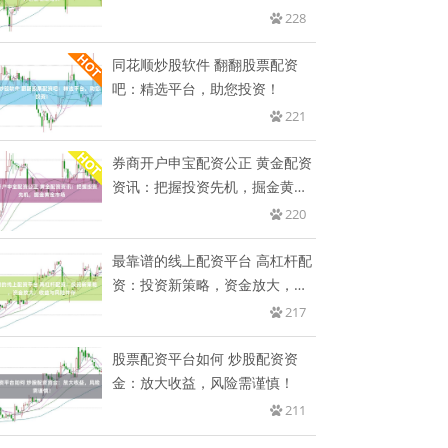
228
同花顺炒股软件 翻翻股票配资
吧：精选平台，助您投资！
221
券商开户申宝配资公正 黄金配资
资讯：把握投资先机，掘金黄金
市
220
最靠谱的线上配资平台 高杠杆配
资：投资新策略，资金放大，收
益
217
股票配资平台如何 炒股配资资
金：放大收益，风险需谨慎！
211