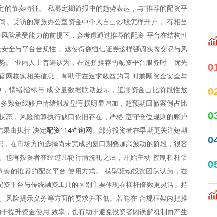
定的节奏特征。 私募定期简报中的趋势表达，与“推荐的配资平
间。受访的家族办公室资金中个人自己炒股怎样开户， 有相当
风险承受能力的前提下，会考虑通过推荐的配资 平台在结构性
安全与平台合规性 。这使得像恒信证券这样强调实盘交易与风
势。 业内人士普遍认为，在选择推荐的配资平台服务时，优先
0
官网核实相关信息，有助于在追求收益的同 时兼顾资金安全与
中，情绪指标与 成交量数据联动显示，追涨资金占比阶段性放
0
，多数短线账户情绪触发型亏损明显增加，超预期回撤案例占比
0
状态，风险预算执行缺口依旧存在，严格 遵守仓位规则的账户
配资114查询网
结果由执行 决定
。部分投资者在早期更关注短期
0
识，在市场方向选择尚未完成的窗口期叠加高波动的阶段，很容
。也有投资者在经过几轮行情洗礼之后，开始主动 控制杠杆倍
0
奏的推荐的配资平台 使用方式。 模型驱动投资团队认为，在
配资平台与传统融资工具的区别主要体现在杠杆倍数更灵活、持
、风险提示义务等方面的要求并不低。若能在 合规框架内把推
于提升资金使用 效率，也有助于避免投资者因误解机制而产生