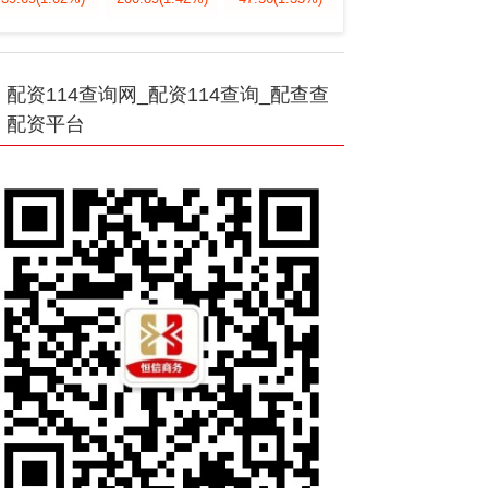
配资114查询网_配资114查询_配查查
配资平台