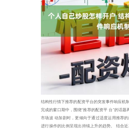
结构性行情下推荐的配资平台的突发事件响应机制
完成的窗口期中，围绕“推荐的配资平 台”的话
市场波 动加剧时，更倾向于通过适度运用推荐的
进行操作的比例呈现出持续上升的趋势。 结合近